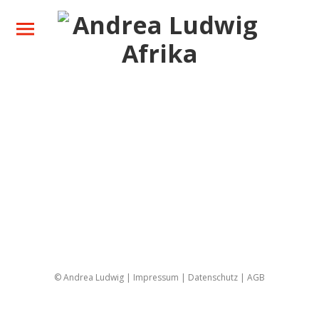
Ihre Safari
Zielgebiete
Über mich
Neues
Kontakt
Facebook
Instagram
© Andrea Ludwig
|
Impressum
|
Datenschutz
|
AGB